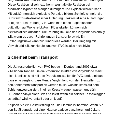
Diese Reaktion ist sehr exotherm, weshalb die Reaktion bei
produktionstypischen Mengen durchgeht und explosiv werden kann.
Mit Luft können sich explosible Peroxide bilden. Schließlich neigt die
Substanz zu elektrostatischer Aufladung. Elektrostatische Aufladungen
erfolgen durch Reibung, z.B. wenn man einen aufgeblasenen
Luftballon auf Wolle reibt. Auch Flüssigkeiten können sich
elektrostatisch aufladen. Die Reibung im Falle des Vinylchlorids erfolgt
z.B., wenn es durch Rohrleitungen transportiert wird. Ein
Entladungsfunke kann zur Zündquelle werden. Der Umgang mit
Vinylchlorid z.B. zur Herstellung von PVC ist also nicht trivial.
Sicherheit beim Transport
Die Jahresproduktion von PVC betrug in Deutschland 2007 etwa
2 Millionen Tonnen. Da die Produktionsstätten von Vinylchlorid meist
nicht identisch sind mit den Produktionsstätten für PVC, bedeutet das,
dass eine vergleichbare Menge Vinylchlorid von den Herstellern zu
den Abnehmern transportiert werden muss, was meistens auf dem
Schienenweg passiert. In einen Kesselwaggon passen ungefähr
50 Tonnen Vinylchlorid. Was passiert, wenn ein solcher Kesselwaggon
schadhaft wird, verunfallt oder umkippt?
Knipsen Sie ein Gasfeuerzeug an. Die Flamme ist harmlos. Wenn Sie
den Betätigungsknopf einer Haarspraydose ganz herunterdrücken,