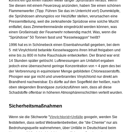
kommt ein gut einen halben Meter langer Sprühstrahl heraus. Wenn
Sie diesen mit einem Feuerzeug anzünden, haben Sie einen schönen
Flammenwerfer. (Tipp: Führen Sie das im Unterricht vor!) Dummköpfe,
die Sprühdosen ahnungslos vor Heizlüfter stellen, verursachen eine
Pressemitteilung, weil die zerknallende Sprüdose eine solche Wucht
entfaltet, dass Zimmertrennwände eingedrückt werden können, was
einen Großeinsatz der Feuerwehr notwendig macht. Was, wenn die
"Sprühdose" 50 Tonnen fasst und "Kesselwaggon" heißt?
1996 hat es in Schönebeck einen Eisenbahnunfall gegeben, bei dem
5 mit Vinylchlorid betankte Kesselwaggons ihren Inhalt freigaben und
eine bis zu 800 m hohe Rauchsäule entwickelten. Der Brand war erst
14 Stunden später gelöscht. Luftmessungen am Unfallort ergaben
jedoch eine überraschend geringe Konzentration von < 4 ppm des bei
der Verbrennung in equimolarer Menge gebildeten Chlorwasserstoffs.
Phosgen war gar nicht und unverbranntes Vinylchlorid nur direkt am
Brandherd nachweisbar. Es dürfte auf den Sogeffekt der heißen, nach
oben steigenden Brandgase zurückzuführen sein, dass all diese
Schadstoffe offenbar in höheren Atmosphärenschichten verteilt wurden.
Sicherheitsmaßnahmen
Wenn sie die Stichworte "
Vinylchlorid+Unfälle
googeln, werden Sie
feststellen, dass selbst Webseitenbetreiber, die "die Chemie" nur als
Bedrohungsquelle wahrnehmen, über Unfälle in Deutschland beim