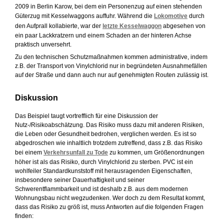
2009 in Berlin Karow, bei dem ein Personenzug auf einen stehenden
Güterzug mit Kesselwaggons auffuhr. Während die
Lokomotive
durch
den Aufprall kollabierte, war der
letzte Kesselwaggon
abgesehen von
ein paar Lackkratzern und einem Schaden an der hinteren Achse
praktisch unversehrt.
Zu den technischen Schutzmaßnahmen kommen administrative, indem
z.B. der Transport von Vinylchlorid nur in begründeten Ausnahmefällen
auf der Straße und dann auch nur auf genehmigten Routen zulässig ist.
Diskussion
Das Beispiel taugt vortrefflich für eine Diskussion der
Nutz-/Risikoabschätzung. Das Risiko muss dazu mit anderen Risiken,
die Leben oder Gesundheit bedrohen, verglichen werden. Es ist so
abgedroschen wie inhaltlich trotzdem zutreffend, dass z.B. das Risiko
bei einem
Verkehrsunfall zu Tode
zu kommen, um Größenordnungen
höher ist als das Risiko, durch Vinylchlorid zu sterben. PVC ist ein
wohlfeiler Standardkunststoff mit herausragenden Eigenschaften,
insbesondere seiner Dauerhaftigkeit und seiner
Schwerentflammbarkeit und ist deshalb z.B. aus dem modernen
Wohnungsbau nicht wegzudenken. Wer doch zu dem Resultat kommt,
dass das Risiko zu größ ist, muss Antworten auf die folgenden Fragen
finden: