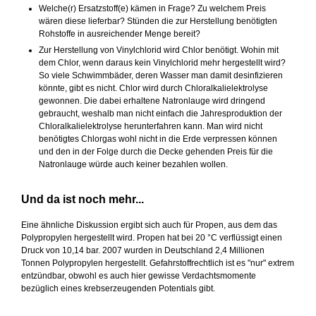
Welche(r) Ersatzstoff(e) kämen in Frage? Zu welchem Preis
wären diese lieferbar? Stünden die zur Herstellung benötigten
Rohstoffe in ausreichender Menge bereit?
Zur Herstellung von Vinylchlorid wird Chlor benötigt. Wohin mit
dem Chlor, wenn daraus kein Vinylchlorid mehr hergestellt wird?
So viele Schwimmbäder, deren Wasser man damit desinfizieren
könnte, gibt es nicht. Chlor wird durch Chloralkalielektrolyse
gewonnen. Die dabei erhaltene Natronlauge wird dringend
gebraucht, weshalb man nicht einfach die Jahresproduktion der
Chloralkalielektrolyse herunterfahren kann. Man wird nicht
benötigtes Chlorgas wohl nicht in die Erde verpressen können
und den in der Folge durch die Decke gehenden Preis für die
Natronlauge würde auch keiner bezahlen wollen.
Und da ist noch mehr...
Eine ähnliche Diskussion ergibt sich auch für Propen, aus dem das
Polypropylen hergestellt wird. Propen hat bei 20 °C verflüssigt einen
Druck von 10,14 bar. 2007 wurden in Deutschland 2,4 Millionen
Tonnen Polypropylen hergestellt. Gefahrstoffrechtlich ist es "nur" extrem
entzündbar, obwohl es auch hier gewisse Verdachtsmomente
bezüglich eines krebserzeugenden Potentials gibt.