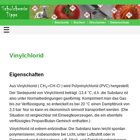
Startseite
Suchen
Disclaimer
Datenschutz
☰
Vinylchlorid
Eigenschaften
Aus Vinylchlorid ( CH
=CH-Cl ) wird Polyvinylchlorid (PVC) hergestellt.
2
Der Siedepunkt von Vinylchlorid beträgt -13,4 °C, d.h. die Substanz ist
also unter Normalbedingungen gasförmig. Komprimiert man das Gas
bis zur Verflüssigung, so entwickelt es bei 20 °C einen Dampfdruck von
3,3 bar. Nur so kann es ökonomisch sinnvoll transportiert werden. (Die
Situation ist vergleichbar mit Einwegfeuerzeugen, die ein ebenfalls
verflüssigtes Propan/Butan-Gemisch enthalten.)
Vinylchlorid ist extrem entzündbar. Die Substanz kann leicht spontan
polymerisieren, insbesondere bei Licht, unter Luftzutritt oder in
Gegenwart von Katalysatoren, z.B. Alkali- und Erdalkaliverbindungen.