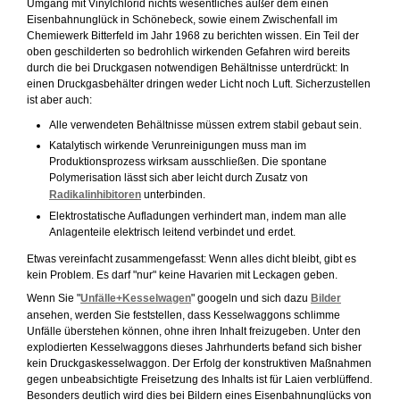
Umgang mit Vinylchlorid nichts wesentliches außer dem einen
Eisenbahnunglück in Schönebeck, sowie einem Zwischenfall im
Chemiewerk Bitterfeld im Jahr 1968 zu berichten wissen. Ein Teil der
oben geschilderten so bedrohlich wirkenden Gefahren wird bereits
durch die bei Druckgasen notwendigen Behältnisse unterdrückt: In
einen Druckgasbehälter dringen weder Licht noch Luft. Sicherzustellen
ist aber auch:
Alle verwendeten Behältnisse müssen extrem stabil gebaut sein.
Katalytisch wirkende Verunreinigungen muss man im
Produktionsprozess wirksam ausschließen. Die spontane
Polymerisation lässt sich aber leicht durch Zusatz von
Radikalinhibitoren
unterbinden.
Elektrostatische Aufladungen verhindert man, indem man alle
Anlagenteile elektrisch leitend verbindet und erdet.
Etwas vereinfacht zusammengefasst: Wenn alles dicht bleibt, gibt es
kein Problem. Es darf "nur" keine Havarien mit Leckagen geben.
Wenn Sie "
Unfälle+Kesselwagen
" googeln und sich dazu
Bilder
ansehen, werden Sie feststellen, dass Kesselwaggons schlimme
Unfälle überstehen können, ohne ihren Inhalt freizugeben. Unter den
explodierten Kesselwaggons dieses Jahrhunderts befand sich bisher
kein Druckgaskesselwaggon. Der Erfolg der konstruktiven Maßnahmen
gegen unbeabsichtigte Freisetzung des Inhalts ist für Laien verblüffend.
Besonders deutlich wird dies bei Bildern eines Eisenbahnunglücks von