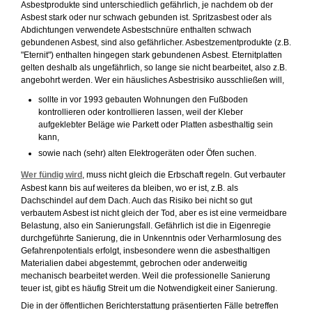
Asbestprodukte sind unterschiedlich gefährlich, je nachdem ob der
Asbest stark oder nur schwach gebunden ist. Spritzasbest oder als
Abdichtungen verwendete Asbestschnüre enthalten schwach
gebundenen Asbest, sind also gefährlicher. Asbestzementprodukte (z.B.
"Eternit") enthalten hingegen stark gebundenen Asbest. Eternitplatten
gelten deshalb als ungefährlich, so lange sie nicht bearbeitet, also z.B.
angebohrt werden. Wer ein häusliches Asbestrisiko ausschließen will,
sollte in vor 1993 gebauten Wohnungen den Fußboden
kontrollieren oder kontrollieren lassen, weil der Kleber
aufgeklebter Beläge wie Parkett oder Platten asbesthaltig sein
kann,
sowie nach (sehr) alten Elektrogeräten oder Öfen suchen.
Wer fündig wird
, muss nicht gleich die Erbschaft regeln. Gut verbauter
Asbest kann bis auf weiteres da bleiben, wo er ist, z.B. als
Dachschindel auf dem Dach. Auch das Risiko bei nicht so gut
verbautem Asbest ist nicht gleich der Tod, aber es ist eine vermeidbare
Belastung, also ein Sanierungsfall. Gefährlich ist die in Eigenregie
durchgeführte Sanierung, die in Unkenntnis oder Verharmlosung des
Gefahrenpotentials erfolgt, insbesondere wenn die asbesthaltigen
Materialien dabei abgestemmt, gebrochen oder anderweitig
mechanisch bearbeitet werden. Weil die professionelle Sanierung
teuer ist, gibt es häufig Streit um die Notwendigkeit einer Sanierung.
Die in der öffentlichen Berichterstattung präsentierten Fälle betreffen