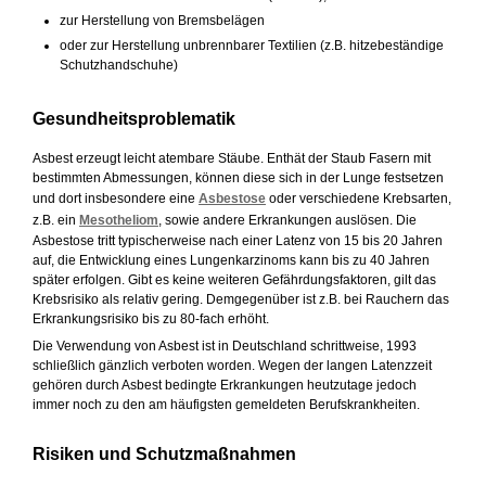
zur Herstellung von Bremsbelägen
oder zur Herstellung unbrennbarer Textilien (z.B. hitzebeständige
Schutzhandschuhe)
Gesundheitsproblematik
Asbest erzeugt leicht atembare Stäube. Enthät der Staub Fasern mit
bestimmten Abmessungen, können diese sich in der Lunge festsetzen
und dort insbesondere eine
Asbestose
oder verschiedene Krebsarten,
z.B. ein
Mesotheliom
, sowie andere Erkrankungen auslösen. Die
Asbestose tritt typischerweise nach einer Latenz von 15 bis 20 Jahren
auf, die Entwicklung eines Lungenkarzinoms kann bis zu 40 Jahren
später erfolgen. Gibt es keine weiteren Gefährdungsfaktoren, gilt das
Krebsrisiko als relativ gering. Demgegenüber ist z.B. bei Rauchern das
Erkrankungsrisiko bis zu 80-fach erhöht.
Die Verwendung von Asbest ist in Deutschland schrittweise, 1993
schließlich gänzlich verboten worden. Wegen der langen Latenzzeit
gehören durch Asbest bedingte Erkrankungen heutzutage jedoch
immer noch zu den am häufigsten gemeldeten Berufskrankheiten.
Risiken und Schutzmaßnahmen